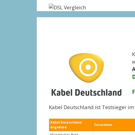
Zum
Inhalt
springen
K
w
A
D
F
Kabel Deutschland ist Testsieger im 
Kabel Deutschland
Fernsehen
Angebote
Monatlicher Preis