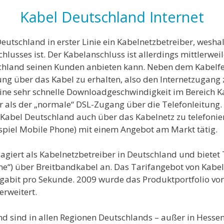
Kabel Deutschland Internet
 Deutschland in erster Linie ein Kabelnetzbetreiber, wesh
chlusses ist. Der Kabelanschluss ist allerdings mittlerwei
schland seinen Kunden anbieten kann. Neben dem Kabelfer
ng über das Kabel zu erhalten, also den Internetzugang
ine sehr schnelle Downloadgeschwindigkeit im Bereich K
ler als der „normale“ DSL-Zugang über die Telefonleitun
Kabel Deutschland auch über das Kabelnetz zu telefonie
piel Mobile Phone) mit einem Angebot am Markt tätig.
iert als Kabelnetzbetreiber in Deutschland und bietet T
hone“) über Breitbandkabel an. Das Tarifangebot von Kab
egabit pro Sekunde. 2009 wurde das Produktportfolio v
erweitert.
nd sind in allen Regionen Deutschlands – außer in Hess