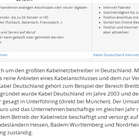
rhandenen analogen Anschlusses oder neuer digitaler
Internet Flatrate
Geschdindigkeit bis zu
 Sender, bis zu 26 Sender in HD
Telefon-Anschluss mit
r (Türkisch, Italienisch, Französisch..)
Vorteil bei Online Bes
Telefon und Internet 
e und Serien auf Abruf
aber attraktiver
ver kann gekauft oder gemietet werden
r
sehen
Kabel Deutschland Internet
ch um den größten Kabelnetzbetreiber in Deutschland. Mi
s reine Anbieten eines Kabelanschlusses und dem zur Ve
abel Deutschland gehört zum Beispiel der Bereich Breit
egründet wurde Kabel Deutschland im Jahre 2003 und de
 gesagt in Unterföhring (direkt bei München). Der Umsat
Euro und das Unternehmen beschäftige im gleichen Jahr r
dem Betrieb der Kabelnetze beschäftigt und versorgt auf
undesländern Hessen, Badem-Württemberg und Nordrhein-
ng zuständig.