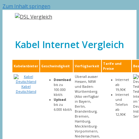
Zum Inhalt springen
Kabel Internet Vergleich
Tarife und
Kabelanbieter
Geschwindigkeit
Verfügbarkeit
Be
Preise
Überall ausser
Download
:
Internet
Hessen, NRW
bis zu
ab
Kabel
und Baden-
100.000
19,90€
Deutschland
Württemberg.
Tes
kbit/s
Internet
(Also verfügbar
Int
Upload
:
und
in Bayern,
im 
bis zu
Telefon
Berlin,
Deu
6.000 kbit/s
ab
Brandenburg,
Inst
12,90€
Bremen,
Ser
Hamburg,
Mecklenburg-
Vorpommern,
Niedersachsen,