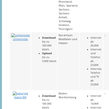
Rheinland-
Pfalz, Saarland,
Sachsen,
Sachsen-
Anhalt,
Schleswig-
Holstein,
Thüringen)
Nordrhein-
–
Download
:
Internet
Unitymedia
Westfalen und
bis zu
ab
Hessen
100.000
20,00€
kbit/s
Internet
Upload
:
und
bis zu
Telefon
5.000 kbit/s
ab
25,00€
Internet,
Telefon
und TV
ab
25,00€
Baden-
–
Download
:
Internet
Kabel BW
Württemberg
bis zu
ab
100.000
14,90€
kbit/s
Internet