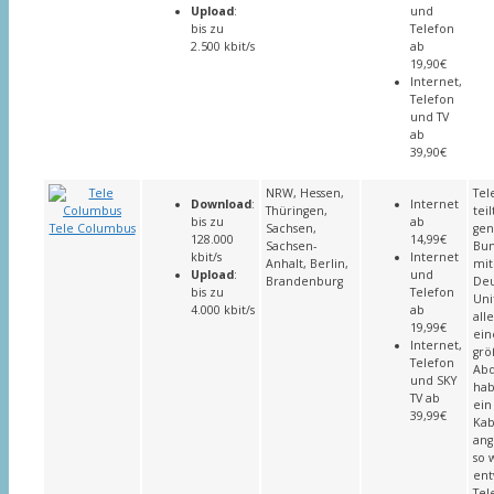
Upload
:
und
bis zu
Telefon
2.500 kbit/s
ab
19,90€
Internet,
Telefon
und TV
ab
39,90€
NRW, Hessen,
Tel
Download
:
Internet
Thüringen,
teil
bis zu
ab
Tele Columbus
Sachsen,
gen
128.000
14,99€
Sachsen-
Bun
kbit/s
Internet
Anhalt, Berlin,
mit
Upload
:
und
Brandenburg
Deu
bis zu
Telefon
Uni
4.000 kbit/s
ab
all
19,99€
ein
Internet,
grö
Telefon
Ab
und SKY
habe
TV ab
ein
39,99€
Kab
ang
so 
ent
Tel